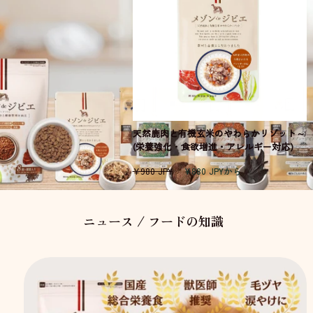
天然鹿肉と有機玄米のやわらかリゾット～
(栄養強化・食欲増進・アレルギー対応)
通
セ
¥980 JPY
¥880 JPYから
常
ー
価
ル
格
価
ニュース / フードの知識
格