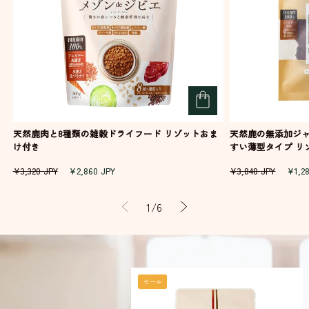
天然鹿肉と8種類の雑穀ドライフード リゾットおま
天然鹿の無添加ジャ
け付き
すい薄型タイプ 
通
セ
通
セ
¥3,320 JPY
¥2,860 JPY
¥3,840 JPY
¥1,2
常
ー
常
ー
価
ル
価
ル
の
1
/
6
格
価
格
価
格
格
セール