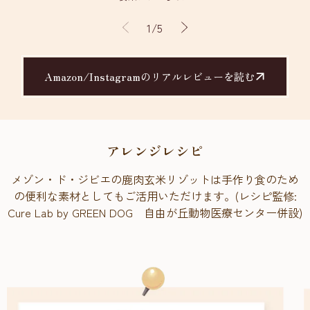
の
1
/
5
Amazon/Instagramのリアルレビューを読む
アレンジレシピ
メゾン・ド・ジビエの鹿肉玄米リゾットは手作り食のため
の便利な素材としてもご活用いただけます。(レシピ監修:
Cure Lab by GREEN DOG 自由が丘動物医療センター併設)