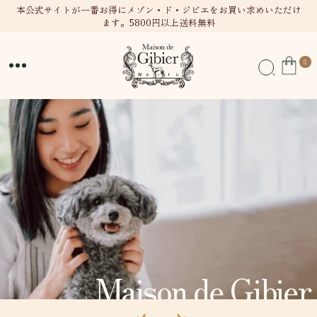
テン
本公式サイトが一番お得にメゾン・ド・ジビエをお買い求めいただけ
ます。5800円以上送料無料
ツに
進む
0
0
個
の
ア
イ
テ
ム
Maison de Gibier