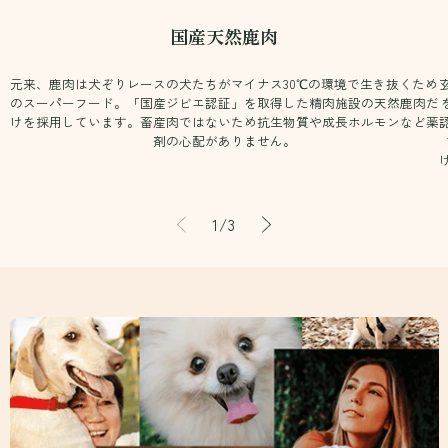
国産天然鹿肉
元来、鹿肉は犬ぞりレースの犬たちがマイナス30℃の環境で生き抜くため
のスーパーフード。「国産ジビエ認証」を取得した精肉施設の天然鹿肉だ
けを採用しています。畜産肉ではないため抗生物質や成長ホルモンなど薬
剤の心配がありません。
の
1
/
3