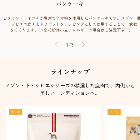
パンケーキ
ビタミン・ミネラルが豊富な全粒粉を使用したパンケーキです。メゾン・
ド・ジビエの鹿肉玄米リゾットをトッピングとして使用することで、食欲
をそそります。(※全粒粉は小麦アレルギーの場合はご注意下さい)
の
1
/
3
ラインナップ
メゾン・ド・ジビエシリーズの精選した鹿肉で、内側から
美しいコンディションへ。
セール
セール