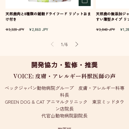
天然鹿肉と8種類の雑穀ドライフード リゾットおま
天然鹿の無添加ジャ
け付き
すい薄型タイプ 
通
セ
通
セ
¥3,320 JPY
¥2,860 JPY
¥3,840 JPY
¥1,2
常
ー
常
ー
価
ル
価
ル
の
1
/
6
格
価
格
価
格
格
開発協力・監修・推奨
VOICE: 皮膚・アレルギー科獣医師の声
ベックジャパン動物病院グループ 皮膚・アレルギー科専
科長
GREEN DOG & CAT アニマルクリニック 東京ミッドタウ
ン店院長
代官山動物病院副院長