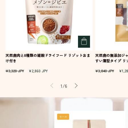
天然鹿肉と8種類の雑穀ドライフード リゾットおま
天然鹿の無添加ジャ
け付き
すい薄型タイプ 
通
セ
通
セ
¥3,320 JPY
¥2,860 JPY
¥3,840 JPY
¥1,2
常
ー
常
ー
価
ル
価
ル
の
1
/
6
格
価
格
価
格
格
セール