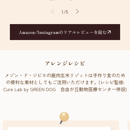
の
1
/
5
Amazon/Instagramのリアルレビューを読む
アレンジレシピ
メゾン・ド・ジビエの鹿肉玄米リゾットは手作り食のため
の便利な素材としてもご活用いただけます。(レシピ監修:
Cure Lab by GREEN DOG 自由が丘動物医療センター併設)