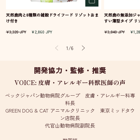
天然鹿肉と8種類の雑穀ドライフード リゾットおま
天然鹿の無添加ジャ
け付き
すい薄型タイプ 
通
セ
通
セ
¥3,320 JPY
¥2,860 JPY
¥3,840 JPY
¥1,2
常
ー
常
ー
価
ル
価
ル
の
1
/
6
格
価
格
価
格
格
開発協力・監修・推奨
VOICE: 皮膚・アレルギー科獣医師の声
ベックジャパン動物病院グループ 皮膚・アレルギー科専
科長
GREEN DOG & CAT アニマルクリニック 東京ミッドタウ
ン店院長
代官山動物病院副院長