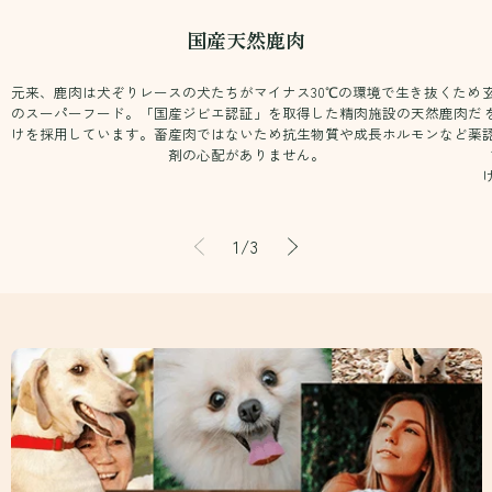
国産天然鹿肉
元来、鹿肉は犬ぞりレースの犬たちがマイナス30℃の環境で生き抜くため
のスーパーフード。「国産ジビエ認証」を取得した精肉施設の天然鹿肉だ
けを採用しています。畜産肉ではないため抗生物質や成長ホルモンなど薬
剤の心配がありません。
の
1
/
3