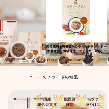
天然鹿肉と有機玄米のやわらかリゾット～
(栄養強化・食欲増進・アレルギー対応)
通
セ
¥980 JPY
¥880 JPYから
常
ー
価
ル
格
価
ニュース / フードの知識
格