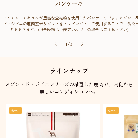
パンケーキ
ビタミン・ミネラルが豊富な全粒粉を使用したパンケーキです。メゾン・
ド・ジビエの鹿肉玄米リゾットをトッピングとして使用することで、食欲
をそそります。(※全粒粉は小麦アレルギーの場合はご注意下さい)
の
1
/
3
ラインナップ
メゾン・ド・ジビエシリーズの精選した鹿肉で、内側から
美しいコンディションへ。
セール
セール