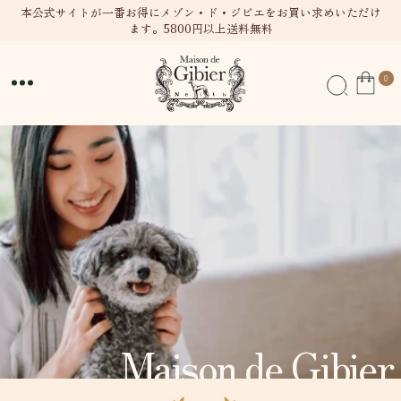
テン
本公式サイトが一番お得にメゾン・ド・ジビエをお買い求めいただけ
ます。5800円以上送料無料
ツに
進む
0
0
個
の
ア
イ
テ
ム
Maison de Gibier