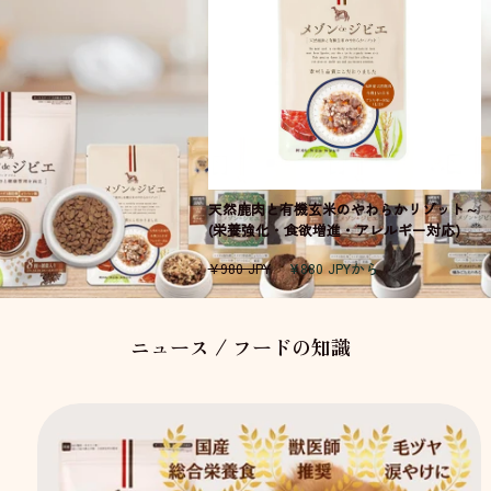
天然鹿肉と有機玄米のやわらかリゾット～
(栄養強化・食欲増進・アレルギー対応)
通
セ
¥980 JPY
¥880 JPYから
常
ー
価
ル
格
価
ニュース / フードの知識
格