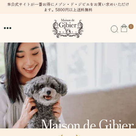
テン
本公式サイトが一番お得にメゾン・ド・ジビエをお買い求めいただけ
ます。5800円以上送料無料
ツに
進む
0
0
個
の
ア
イ
テ
ム
Maison de Gibier