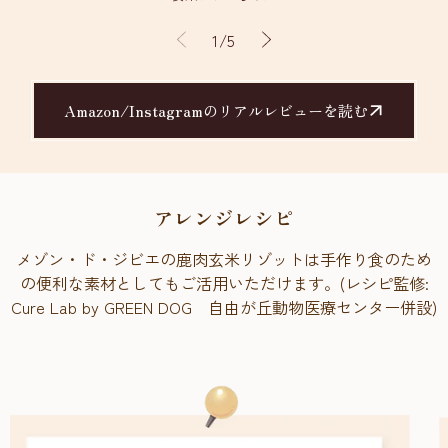
の
1
/
5
Amazon/Instagramのリアルレビューを読む
アレンジレシピ
メゾン・ド・ジビエの鹿肉玄米リゾットは手作り食のため
の便利な素材としてもご活用いただけます。(レシピ監修:
Cure Lab by GREEN DOG 自由が丘動物医療センター併設)