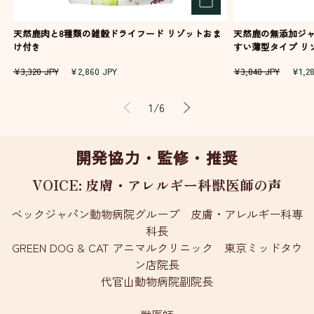
天然鹿肉と8種類の雑穀ドライフード リゾットおま
天然鹿の無添加ジャ
け付き
すい薄型タイプ 
通
セ
通
セ
¥3,320 JPY
¥2,860 JPY
¥3,840 JPY
¥1,2
常
ー
常
ー
価
ル
価
ル
の
1
/
6
格
価
格
価
格
格
開発協力・監修・推奨
VOICE: 皮膚・アレルギー科獣医師の声
ベックジャパン動物病院グループ 皮膚・アレルギー科専
科長
GREEN DOG & CAT アニマルクリニック 東京ミッドタウ
ン店院長
代官山動物病院副院長