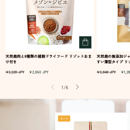
天然鹿肉と8種類の雑穀ドライフード リゾットおま
天然鹿の無添加ジャ
け付き
すい薄型タイプ 
通
セ
通
セ
¥3,320 JPY
¥2,860 JPY
¥3,840 JPY
¥1,2
常
ー
常
ー
価
ル
価
ル
の
1
/
6
格
価
格
価
格
格
セール