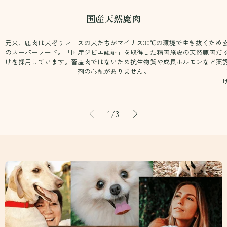
国産天然鹿肉
元来、鹿肉は犬ぞりレースの犬たちがマイナス30℃の環境で生き抜くため
のスーパーフード。「国産ジビエ認証」を取得した精肉施設の天然鹿肉だ
けを採用しています。畜産肉ではないため抗生物質や成長ホルモンなど薬
剤の心配がありません。
の
1
/
3