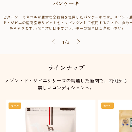
パンケーキ
ビタミン・ミネラルが豊富な全粒粉を使用したパンケーキです。メゾン・
ド・ジビエの鹿肉玄米リゾットをトッピングとして使用することで、食欲
をそそります。(※全粒粉は小麦アレルギーの場合はご注意下さい)
の
1
/
3
ラインナップ
メゾン・ド・ジビエシリーズの精選した鹿肉で、内側から
美しいコンディションへ。
セール
セール