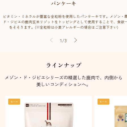
パンケーキ
ビタミン・ミネラルが豊富な全粒粉を使用したパンケーキです。メゾン・
ド・ジビエの鹿肉玄米リゾットをトッピングとして使用することで、食欲
をそそります。(※全粒粉は小麦アレルギーの場合はご注意下さい)
の
1
/
3
ラインナップ
メゾン・ド・ジビエシリーズの精選した鹿肉で、内側から
美しいコンディションへ。
セール
セール