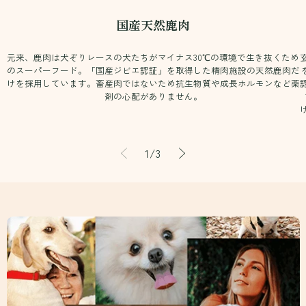
国産天然鹿肉
元来、鹿肉は犬ぞりレースの犬たちがマイナス30℃の環境で生き抜くため
のスーパーフード。「国産ジビエ認証」を取得した精肉施設の天然鹿肉だ
けを採用しています。畜産肉ではないため抗生物質や成長ホルモンなど薬
剤の心配がありません。
の
1
/
3