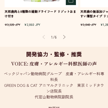
天然鹿肉と8種類の雑穀ドライフード リゾットおま
天然鹿の無添加ジャ
け付き
すい薄型タイプ 
通
セ
通
セ
¥3,320 JPY
¥2,860 JPY
¥3,840 JPY
¥1,2
常
ー
常
ー
価
ル
価
ル
の
1
/
6
格
価
格
価
格
格
開発協力・監修・推奨
VOICE: 皮膚・アレルギー科獣医師の声
ベックジャパン動物病院グループ 皮膚・アレルギー科専
科長
GREEN DOG & CAT アニマルクリニック 東京ミッドタウ
ン店院長
代官山動物病院副院長