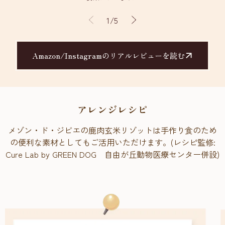
の
1
/
5
Amazon/Instagramのリアルレビューを読む
アレンジレシピ
メゾン・ド・ジビエの鹿肉玄米リゾットは手作り食のため
の便利な素材としてもご活用いただけます。(レシピ監修:
Cure Lab by GREEN DOG 自由が丘動物医療センター併設)