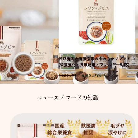
天然鹿肉と有機玄米のやわらかリゾット～
(栄養強化・食欲増進・アレルギー対応)
通
セ
¥980 JPY
¥880 JPYから
常
ー
価
ル
格
価
ニュース / フードの知識
格