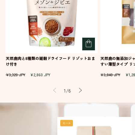
天然鹿肉と8種類の雑穀ドライフード リゾットおま
天然鹿の無添加ジャ
け付き
すい薄型タイプ 
通
セ
通
セ
¥3,320 JPY
¥2,860 JPY
¥3,840 JPY
¥1,2
常
ー
常
ー
価
ル
価
ル
の
1
/
6
格
価
格
価
格
格
セール