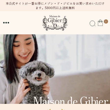
テン
本公式サイトが一番お得にメゾン・ド・ジビエをお買い求めいただけ
ます。5800円以上送料無料
ツに
進む
0
0
個
の
ア
イ
テ
ム
Maison de Gibier